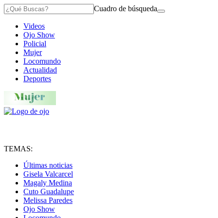
Cuadro de búsqueda
Videos
Ojo Show
Policial
Mujer
Locomundo
Actualidad
Deportes
TEMAS:
Últimas noticias
Gisela Valcarcel
Magaly Medina
Cuto Guadalupe
Melissa Paredes
Ojo Show
Locomundo