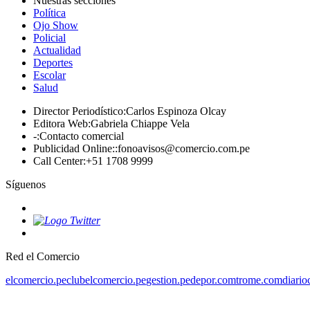
Nuestras secciones
Política
Ojo Show
Policial
Actualidad
Deportes
Escolar
Salud
Director Periodístico
:
Carlos Espinoza Olcay
Editora Web
:
Gabriela Chiappe Vela
-
:
Contacto comercial
Publicidad Online:
:
fonoavisos@comercio.com.pe
Call Center
:
+51 1708 9999
Síguenos
Red el Comercio
elcomercio.pe
clubelcomercio.pe
gestion.pe
depor.com
trome.com
diario