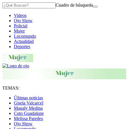
Cuadro de búsqueda
Videos
Ojo Show
Policial
Mujer
Locomundo
Actualidad
Deportes
TEMAS:
Últimas noticias
Gisela Valcarcel
Magaly Medina
Cuto Guadalupe
Melissa Paredes
Ojo Show
Locomundo