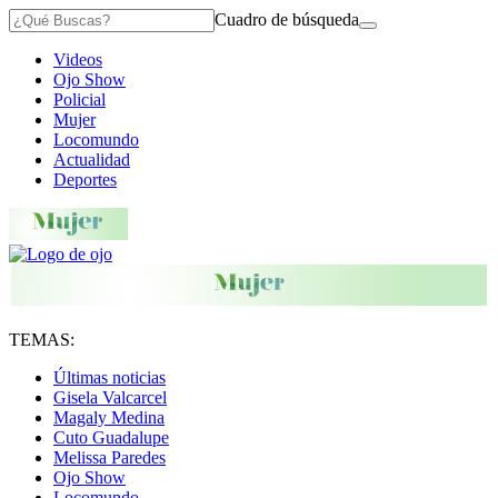
Cuadro de búsqueda
Videos
Ojo Show
Policial
Mujer
Locomundo
Actualidad
Deportes
TEMAS:
Últimas noticias
Gisela Valcarcel
Magaly Medina
Cuto Guadalupe
Melissa Paredes
Ojo Show
Locomundo