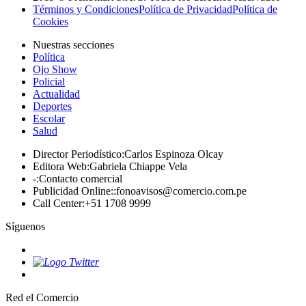
Términos y Condiciones
Política de Privacidad
Política de
Cookies
Nuestras secciones
Política
Ojo Show
Policial
Actualidad
Deportes
Escolar
Salud
Director Periodístico
:
Carlos Espinoza Olcay
Editora Web
:
Gabriela Chiappe Vela
-
:
Contacto comercial
Publicidad Online:
:
fonoavisos@comercio.com.pe
Call Center
:
+51 1708 9999
Síguenos
Red el Comercio