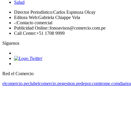
Salud
Director Periodístico
:
Carlos Espinoza Olcay
Editora Web
:
Gabriela Chiappe Vela
-
:
Contacto comercial
Publicidad Online:
:
fonoavisos@comercio.com.pe
Call Center
:
+51 1708 9999
Síguenos
Red el Comercio
elcomercio.pe
clubelcomercio.pe
gestion.pe
depor.com
trome.com
diario