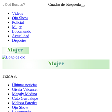
Cuadro de búsqueda
Videos
Ojo Show
Policial
Mujer
Locomundo
Actualidad
Deportes
TEMAS:
Últimas noticias
Gisela Valcarcel
Magaly Medina
Cuto Guadalupe
Melissa Paredes
Ojo Show
Locomundo