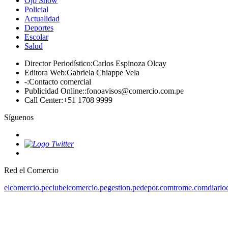
Ojo Show
Policial
Actualidad
Deportes
Escolar
Salud
Director Periodístico
:
Carlos Espinoza Olcay
Editora Web
:
Gabriela Chiappe Vela
-
:
Contacto comercial
Publicidad Online:
:
fonoavisos@comercio.com.pe
Call Center
:
+51 1708 9999
Síguenos
Red el Comercio
elcomercio.pe
clubelcomercio.pe
gestion.pe
depor.com
trome.com
diario