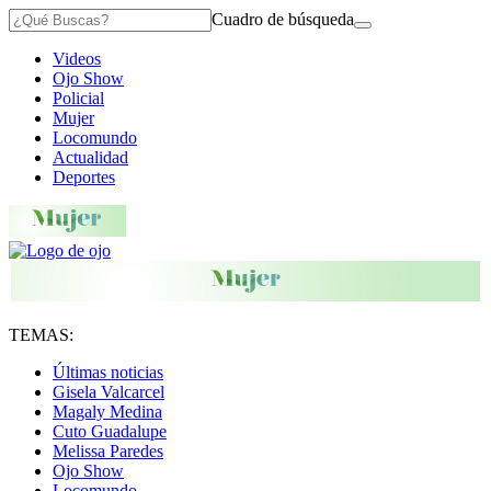
Cuadro de búsqueda
Videos
Ojo Show
Policial
Mujer
Locomundo
Actualidad
Deportes
TEMAS:
Últimas noticias
Gisela Valcarcel
Magaly Medina
Cuto Guadalupe
Melissa Paredes
Ojo Show
Locomundo