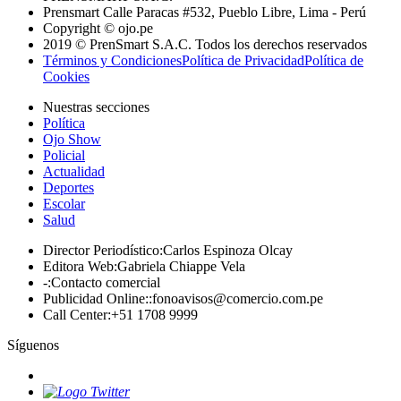
Prensmart Calle Paracas #532, Pueblo Libre, Lima - Perú
Copyright © ojo.pe
2019 © PrenSmart S.A.C. Todos los derechos reservados
Términos y Condiciones
Política de Privacidad
Política de
Cookies
Nuestras secciones
Política
Ojo Show
Policial
Actualidad
Deportes
Escolar
Salud
Director Periodístico
:
Carlos Espinoza Olcay
Editora Web
:
Gabriela Chiappe Vela
-
:
Contacto comercial
Publicidad Online:
:
fonoavisos@comercio.com.pe
Call Center
:
+51 1708 9999
Síguenos