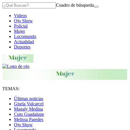
Cuadro de búsqueda
Videos
Ojo Show
Policial
Mujer
Locomundo
Actualidad
Deportes
TEMAS:
Últimas noticias
Gisela Valcarcel
Magaly Medina
Cuto Guadalupe
Melissa Paredes
Ojo Show
Locomundo