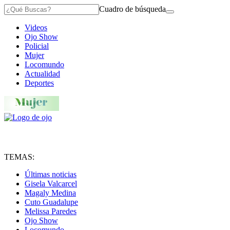
Cuadro de búsqueda
Videos
Ojo Show
Policial
Mujer
Locomundo
Actualidad
Deportes
TEMAS:
Últimas noticias
Gisela Valcarcel
Magaly Medina
Cuto Guadalupe
Melissa Paredes
Ojo Show
Locomundo