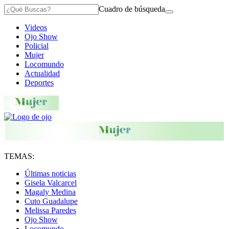
Cuadro de búsqueda
Videos
Ojo Show
Policial
Mujer
Locomundo
Actualidad
Deportes
TEMAS:
Últimas noticias
Gisela Valcarcel
Magaly Medina
Cuto Guadalupe
Melissa Paredes
Ojo Show
Locomundo