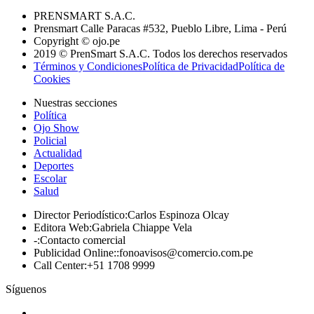
PRENSMART S.A.C.
Prensmart Calle Paracas #532, Pueblo Libre, Lima - Perú
Copyright © ojo.pe
2019 © PrenSmart S.A.C. Todos los derechos reservados
Términos y Condiciones
Política de Privacidad
Política de
Cookies
Nuestras secciones
Política
Ojo Show
Policial
Actualidad
Deportes
Escolar
Salud
Director Periodístico
:
Carlos Espinoza Olcay
Editora Web
:
Gabriela Chiappe Vela
-
:
Contacto comercial
Publicidad Online:
:
fonoavisos@comercio.com.pe
Call Center
:
+51 1708 9999
Síguenos