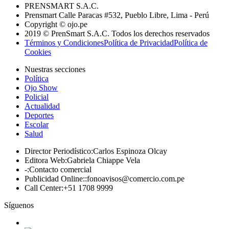
PRENSMART S.A.C.
Prensmart Calle Paracas #532, Pueblo Libre, Lima - Perú
Copyright © ojo.pe
2019 © PrenSmart S.A.C. Todos los derechos reservados
Términos y Condiciones
Política de Privacidad
Política de
Cookies
Nuestras secciones
Política
Ojo Show
Policial
Actualidad
Deportes
Escolar
Salud
Director Periodístico
:
Carlos Espinoza Olcay
Editora Web
:
Gabriela Chiappe Vela
-
:
Contacto comercial
Publicidad Online:
:
fonoavisos@comercio.com.pe
Call Center
:
+51 1708 9999
Síguenos