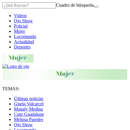
Cuadro de búsqueda
Videos
Ojo Show
Policial
Mujer
Locomundo
Actualidad
Deportes
TEMAS:
Últimas noticias
Gisela Valcarcel
Magaly Medina
Cuto Guadalupe
Melissa Paredes
Ojo Show
Locomundo