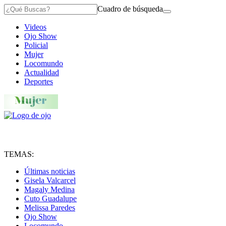
Cuadro de búsqueda
Videos
Ojo Show
Policial
Mujer
Locomundo
Actualidad
Deportes
TEMAS:
Últimas noticias
Gisela Valcarcel
Magaly Medina
Cuto Guadalupe
Melissa Paredes
Ojo Show
Locomundo