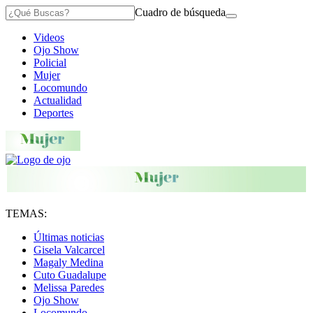
Cuadro de búsqueda
Videos
Ojo Show
Policial
Mujer
Locomundo
Actualidad
Deportes
TEMAS:
Últimas noticias
Gisela Valcarcel
Magaly Medina
Cuto Guadalupe
Melissa Paredes
Ojo Show
Locomundo