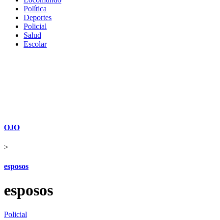
Política
Deportes
Policial
Salud
Escolar
OJO
>
esposos
esposos
Policial