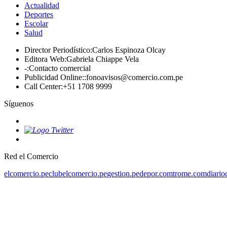
Actualidad
Deportes
Escolar
Salud
Director Periodístico
:
Carlos Espinoza Olcay
Editora Web
:
Gabriela Chiappe Vela
-
:
Contacto comercial
Publicidad Online:
:
fonoavisos@comercio.com.pe
Call Center
:
+51 1708 9999
Síguenos
Red el Comercio
elcomercio.pe
clubelcomercio.pe
gestion.pe
depor.com
trome.com
diario