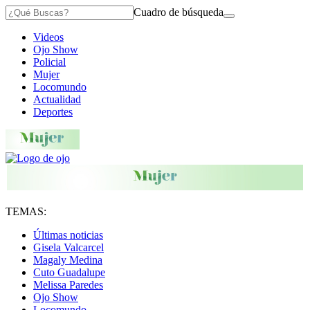
Cuadro de búsqueda
Videos
Ojo Show
Policial
Mujer
Locomundo
Actualidad
Deportes
TEMAS:
Últimas noticias
Gisela Valcarcel
Magaly Medina
Cuto Guadalupe
Melissa Paredes
Ojo Show
Locomundo