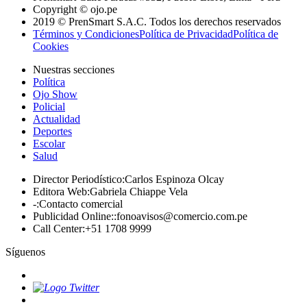
Copyright © ojo.pe
2019 © PrenSmart S.A.C. Todos los derechos reservados
Términos y Condiciones
Política de Privacidad
Política de
Cookies
Nuestras secciones
Política
Ojo Show
Policial
Actualidad
Deportes
Escolar
Salud
Director Periodístico
:
Carlos Espinoza Olcay
Editora Web
:
Gabriela Chiappe Vela
-
:
Contacto comercial
Publicidad Online:
:
fonoavisos@comercio.com.pe
Call Center
:
+51 1708 9999
Síguenos