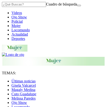
Cuadro de búsqueda
Videos
Ojo Show
Policial
Mujer
Locomundo
Actualidad
Deportes
TEMAS:
Últimas noticias
Gisela Valcarcel
Magaly Medina
Cuto Guadalupe
Melissa Paredes
Ojo Show
Locomundo