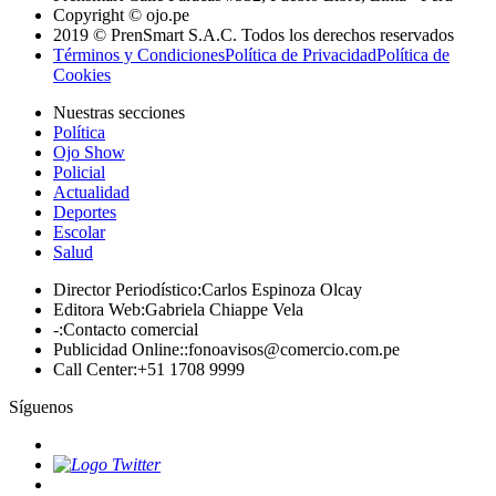
Copyright © ojo.pe
2019 © PrenSmart S.A.C. Todos los derechos reservados
Términos y Condiciones
Política de Privacidad
Política de
Cookies
Nuestras secciones
Política
Ojo Show
Policial
Actualidad
Deportes
Escolar
Salud
Director Periodístico
:
Carlos Espinoza Olcay
Editora Web
:
Gabriela Chiappe Vela
-
:
Contacto comercial
Publicidad Online:
:
fonoavisos@comercio.com.pe
Call Center
:
+51 1708 9999
Síguenos