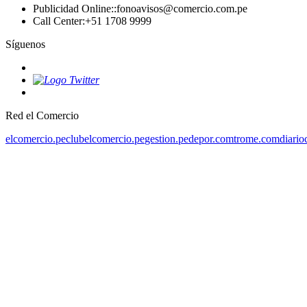
Publicidad Online:
:
fonoavisos@comercio.com.pe
Call Center
:
+51 1708 9999
Síguenos
Red el Comercio
elcomercio.pe
clubelcomercio.pe
gestion.pe
depor.com
trome.com
diario