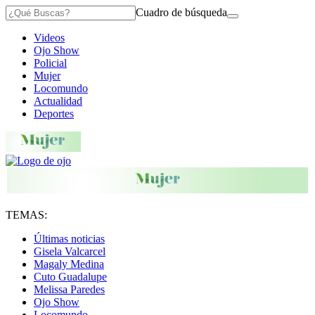
Cuadro de búsqueda
Videos
Ojo Show
Policial
Mujer
Locomundo
Actualidad
Deportes
TEMAS:
Últimas noticias
Gisela Valcarcel
Magaly Medina
Cuto Guadalupe
Melissa Paredes
Ojo Show
Locomundo