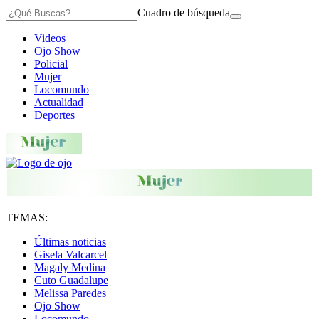
Cuadro de búsqueda
Videos
Ojo Show
Policial
Mujer
Locomundo
Actualidad
Deportes
TEMAS:
Últimas noticias
Gisela Valcarcel
Magaly Medina
Cuto Guadalupe
Melissa Paredes
Ojo Show
Locomundo