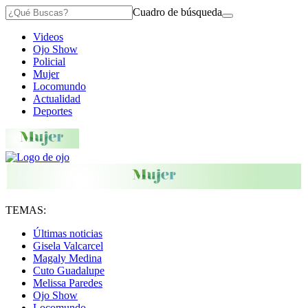
Cuadro de búsqueda
Videos
Ojo Show
Policial
Mujer
Locomundo
Actualidad
Deportes
TEMAS:
Últimas noticias
Gisela Valcarcel
Magaly Medina
Cuto Guadalupe
Melissa Paredes
Ojo Show
Locomundo