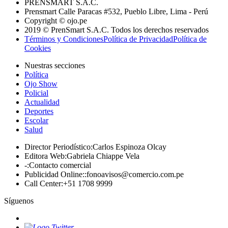
PRENSMART S.A.C.
Prensmart Calle Paracas #532, Pueblo Libre, Lima - Perú
Copyright © ojo.pe
2019 © PrenSmart S.A.C. Todos los derechos reservados
Términos y Condiciones
Política de Privacidad
Política de
Cookies
Nuestras secciones
Política
Ojo Show
Policial
Actualidad
Deportes
Escolar
Salud
Director Periodístico
:
Carlos Espinoza Olcay
Editora Web
:
Gabriela Chiappe Vela
-
:
Contacto comercial
Publicidad Online:
:
fonoavisos@comercio.com.pe
Call Center
:
+51 1708 9999
Síguenos