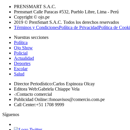
PRENSMART S.A.C.
Prensmart Calle Paracas #532, Pueblo Libre, Lima - Perú
Copyright © ojo.pe
2019 © PrenSmart S.A.C. Todos los derechos reservados
Términos y Condiciones
Política de Privacidad
Política de Cook
Nuestras secciones
Política
Ojo Show
Policial
Actualidad
Deportes
Escolar
Salud
Director Periodístico
:
Carlos Espinoza Olcay
Editora Web
:
Gabriela Chiappe Vela
-
:
Contacto comercial
Publicidad Online:
:
fonoavisos@comercio.com.pe
Call Center
:
+51 1708 9999
Síguenos