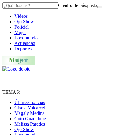
Cuadro de búsqueda
Videos
Ojo Show
Policial
Mujer
Locomundo
Actualidad
Deportes
TEMAS:
Últimas noticias
Gisela Valcarcel
Magaly Medina
Cuto Guadalupe
Melissa Paredes
Ojo Show
Locomundo