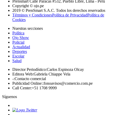
Prensmart Calle Paracas #532, Pueblo Libre, Lima - Perú
Copyright © ojo.pe
2019 © PrenSmart S.A.C. Todos los derechos reservados
Términos y Condiciones
Política de Privacidad
Política de
Cookies
Nuestras secciones
Política
Ojo Show
Policial
Actualidad
Deportes
Escolar
Salud
Director Periodístico
:
Carlos Espinoza Olcay
Editora Web
:
Gabriela Chiappe Vela
-
:
Contacto comercial
Publicidad Online:
:
fonoavisos@comercio.com.pe
Call Center
:
+51 1708 9999
Síguenos