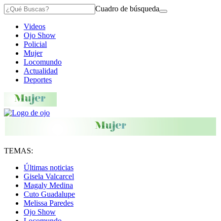
Cuadro de búsqueda
Videos
Ojo Show
Policial
Mujer
Locomundo
Actualidad
Deportes
TEMAS:
Últimas noticias
Gisela Valcarcel
Magaly Medina
Cuto Guadalupe
Melissa Paredes
Ojo Show
Locomundo