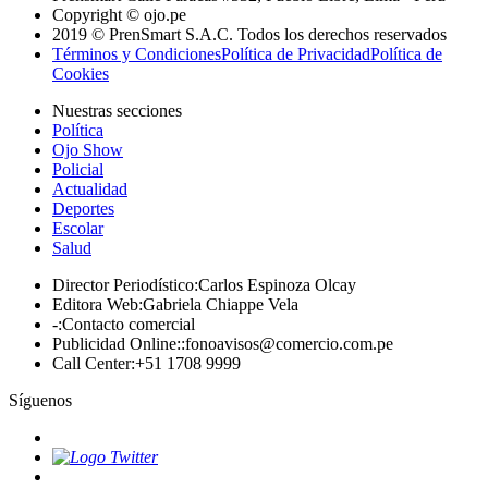
Copyright © ojo.pe
2019 © PrenSmart S.A.C. Todos los derechos reservados
Términos y Condiciones
Política de Privacidad
Política de
Cookies
Nuestras secciones
Política
Ojo Show
Policial
Actualidad
Deportes
Escolar
Salud
Director Periodístico
:
Carlos Espinoza Olcay
Editora Web
:
Gabriela Chiappe Vela
-
:
Contacto comercial
Publicidad Online:
:
fonoavisos@comercio.com.pe
Call Center
:
+51 1708 9999
Síguenos