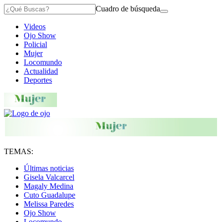
Cuadro de búsqueda
Videos
Ojo Show
Policial
Mujer
Locomundo
Actualidad
Deportes
TEMAS:
Últimas noticias
Gisela Valcarcel
Magaly Medina
Cuto Guadalupe
Melissa Paredes
Ojo Show
Locomundo