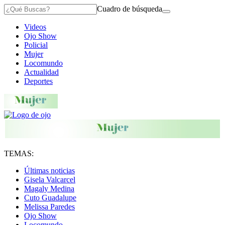
Cuadro de búsqueda
Videos
Ojo Show
Policial
Mujer
Locomundo
Actualidad
Deportes
TEMAS:
Últimas noticias
Gisela Valcarcel
Magaly Medina
Cuto Guadalupe
Melissa Paredes
Ojo Show
Locomundo