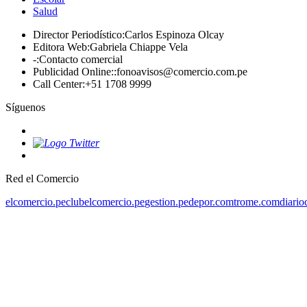
Salud
Director Periodístico
:
Carlos Espinoza Olcay
Editora Web
:
Gabriela Chiappe Vela
-
:
Contacto comercial
Publicidad Online:
:
fonoavisos@comercio.com.pe
Call Center
:
+51 1708 9999
Síguenos
Red el Comercio
elcomercio.pe
clubelcomercio.pe
gestion.pe
depor.com
trome.com
diario