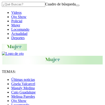
Cuadro de búsqueda
Videos
Ojo Show
Policial
Mujer
Locomundo
Actualidad
Deportes
TEMAS:
Últimas noticias
Gisela Valcarcel
Magaly Medina
Cuto Guadalupe
Melissa Paredes
Ojo Show
Locomundo