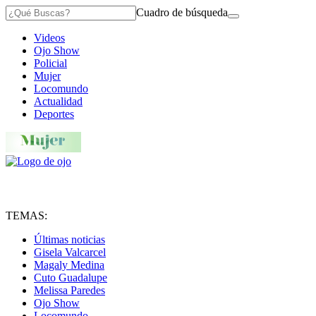
Cuadro de búsqueda
Videos
Ojo Show
Policial
Mujer
Locomundo
Actualidad
Deportes
TEMAS:
Últimas noticias
Gisela Valcarcel
Magaly Medina
Cuto Guadalupe
Melissa Paredes
Ojo Show
Locomundo