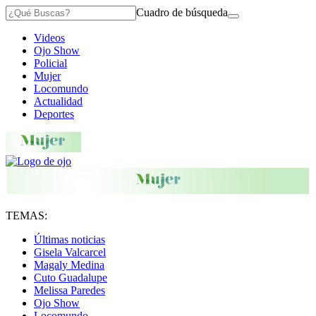
Cuadro de búsqueda
Videos
Ojo Show
Policial
Mujer
Locomundo
Actualidad
Deportes
TEMAS:
Últimas noticias
Gisela Valcarcel
Magaly Medina
Cuto Guadalupe
Melissa Paredes
Ojo Show
Locomundo