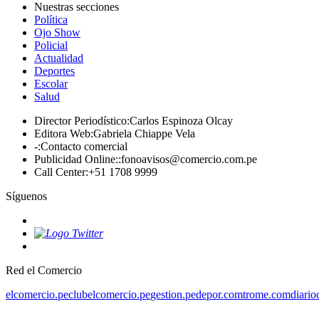
Nuestras secciones
Política
Ojo Show
Policial
Actualidad
Deportes
Escolar
Salud
Director Periodístico
:
Carlos Espinoza Olcay
Editora Web
:
Gabriela Chiappe Vela
-
:
Contacto comercial
Publicidad Online:
:
fonoavisos@comercio.com.pe
Call Center
:
+51 1708 9999
Síguenos
Red el Comercio
elcomercio.pe
clubelcomercio.pe
gestion.pe
depor.com
trome.com
diario