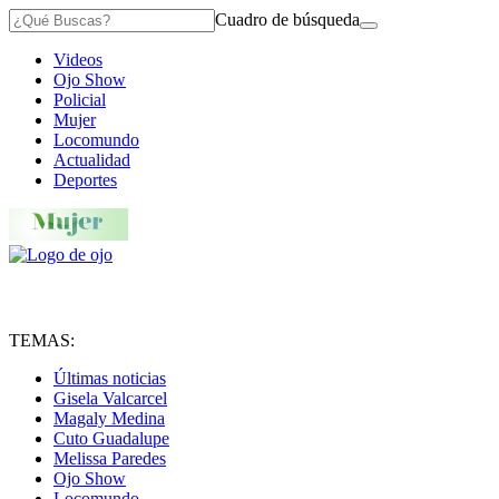
Cuadro de búsqueda
Videos
Ojo Show
Policial
Mujer
Locomundo
Actualidad
Deportes
TEMAS:
Últimas noticias
Gisela Valcarcel
Magaly Medina
Cuto Guadalupe
Melissa Paredes
Ojo Show
Locomundo