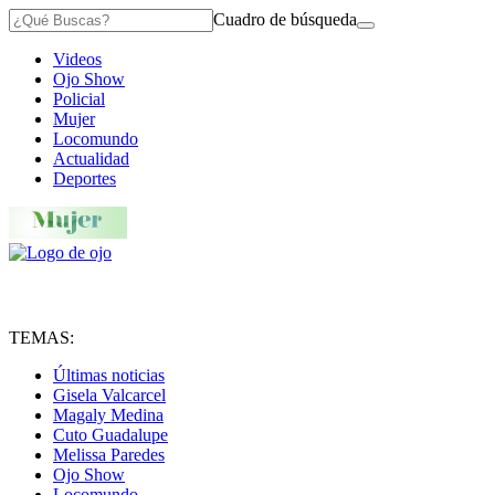
Cuadro de búsqueda
Videos
Ojo Show
Policial
Mujer
Locomundo
Actualidad
Deportes
TEMAS:
Últimas noticias
Gisela Valcarcel
Magaly Medina
Cuto Guadalupe
Melissa Paredes
Ojo Show
Locomundo