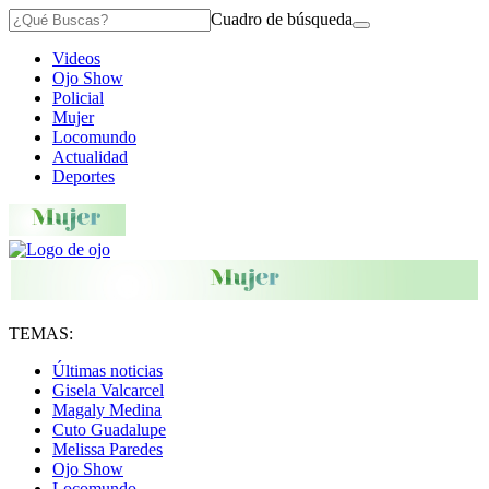
Cuadro de búsqueda
Videos
Ojo Show
Policial
Mujer
Locomundo
Actualidad
Deportes
TEMAS:
Últimas noticias
Gisela Valcarcel
Magaly Medina
Cuto Guadalupe
Melissa Paredes
Ojo Show
Locomundo