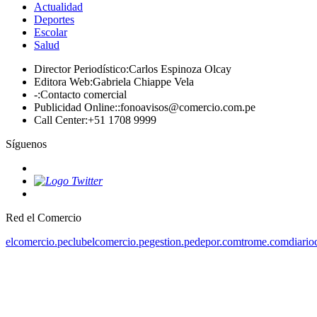
Actualidad
Deportes
Escolar
Salud
Director Periodístico
:
Carlos Espinoza Olcay
Editora Web
:
Gabriela Chiappe Vela
-
:
Contacto comercial
Publicidad Online:
:
fonoavisos@comercio.com.pe
Call Center
:
+51 1708 9999
Síguenos
Red el Comercio
elcomercio.pe
clubelcomercio.pe
gestion.pe
depor.com
trome.com
diario