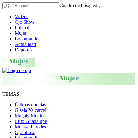
Cuadro de búsqueda
Videos
Ojo Show
Policial
Mujer
Locomundo
Actualidad
Deportes
TEMAS:
Últimas noticias
Gisela Valcarcel
Magaly Medina
Cuto Guadalupe
Melissa Paredes
Ojo Show
Locomundo