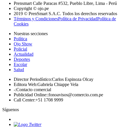
Prensmart Calle Paracas #532, Pueblo Libre, Lima - Perú
Copyright © ojo.pe
2019 © PrenSmart S.A.C. Todos los derechos reservados
Términos y Condiciones
Política de Privacidad
Política de
Cookies
Nuestras secciones
Política
Ojo Show
Policial
Actualidad
Deportes
Escolar
Salud
Director Periodístico
:
Carlos Espinoza Olcay
Editora Web
:
Gabriela Chiappe Vela
-
:
Contacto comercial
Publicidad Online:
:
fonoavisos@comercio.com.pe
Call Center
:
+51 1708 9999
Síguenos