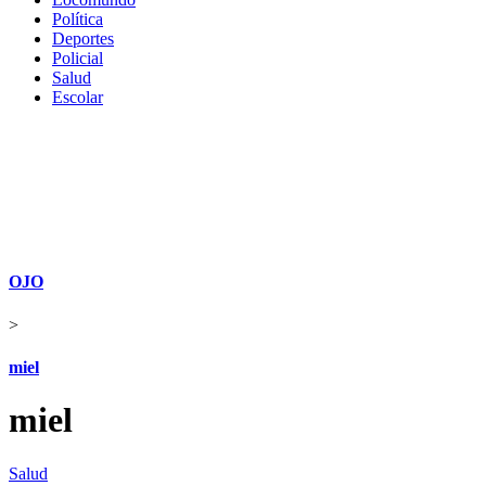
Política
Deportes
Policial
Salud
Escolar
OJO
>
miel
miel
Salud