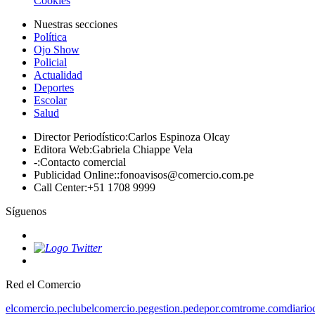
Cookies
Nuestras secciones
Política
Ojo Show
Policial
Actualidad
Deportes
Escolar
Salud
Director Periodístico
:
Carlos Espinoza Olcay
Editora Web
:
Gabriela Chiappe Vela
-
:
Contacto comercial
Publicidad Online:
:
fonoavisos@comercio.com.pe
Call Center
:
+51 1708 9999
Síguenos
Red el Comercio
elcomercio.pe
clubelcomercio.pe
gestion.pe
depor.com
trome.com
diario