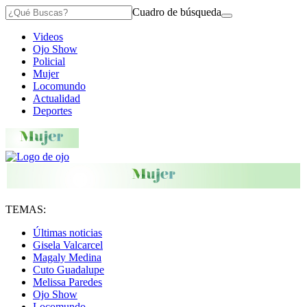
Cuadro de búsqueda
Videos
Ojo Show
Policial
Mujer
Locomundo
Actualidad
Deportes
TEMAS:
Últimas noticias
Gisela Valcarcel
Magaly Medina
Cuto Guadalupe
Melissa Paredes
Ojo Show
Locomundo