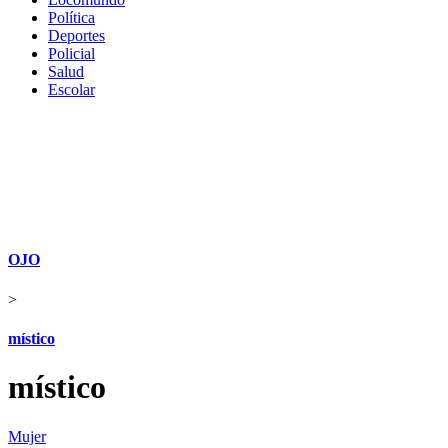
Política
Deportes
Policial
Salud
Escolar
OJO
>
místico
místico
Mujer