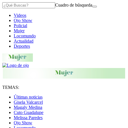
Cuadro de búsqueda
Videos
Ojo Show
Policial
Mujer
Locomundo
Actualidad
Deportes
TEMAS:
Últimas noticias
Gisela Valcarcel
Magaly Medina
Cuto Guadalupe
Melissa Paredes
Ojo Show
Locomundo