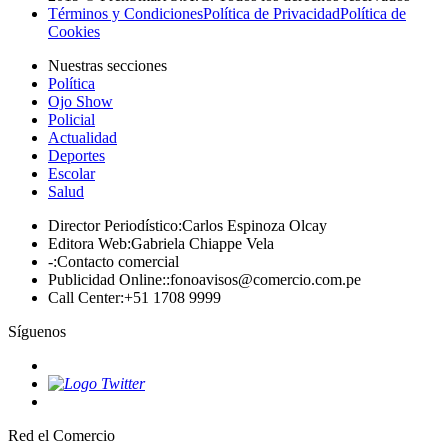
Términos y Condiciones
Política de Privacidad
Política de
Cookies
Nuestras secciones
Política
Ojo Show
Policial
Actualidad
Deportes
Escolar
Salud
Director Periodístico
:
Carlos Espinoza Olcay
Editora Web
:
Gabriela Chiappe Vela
-
:
Contacto comercial
Publicidad Online:
:
fonoavisos@comercio.com.pe
Call Center
:
+51 1708 9999
Síguenos
Red el Comercio