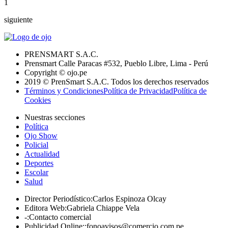
1
siguiente
PRENSMART S.A.C.
Prensmart Calle Paracas #532, Pueblo Libre, Lima - Perú
Copyright © ojo.pe
2019 © PrenSmart S.A.C. Todos los derechos reservados
Términos y Condiciones
Política de Privacidad
Política de
Cookies
Nuestras secciones
Política
Ojo Show
Policial
Actualidad
Deportes
Escolar
Salud
Director Periodístico
:
Carlos Espinoza Olcay
Editora Web
:
Gabriela Chiappe Vela
-
:
Contacto comercial
Publicidad Online:
:
fonoavisos@comercio.com.pe