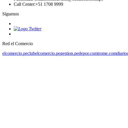
Call Center
:
+51 1708 9999
Síguenos
Red el Comercio
elcomercio.pe
clubelcomercio.pe
gestion.pe
depor.com
trome.com
diario