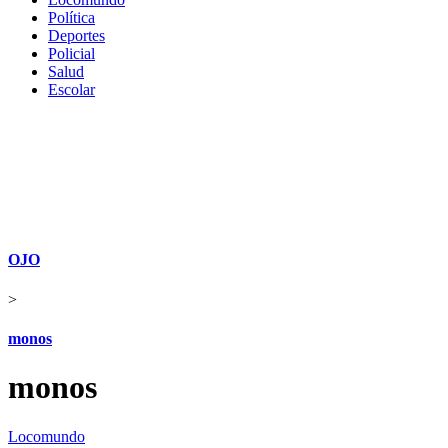
Política
Deportes
Policial
Salud
Escolar
OJO
>
monos
monos
Locomundo