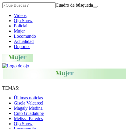
Cuadro de búsqueda
Videos
Ojo Show
Policial
Mujer
Locomundo
Actualidad
Deportes
TEMAS:
Últimas noticias
Gisela Valcarcel
Magaly Medina
Cuto Guadalupe
Melissa Paredes
Ojo Show
Locomundo