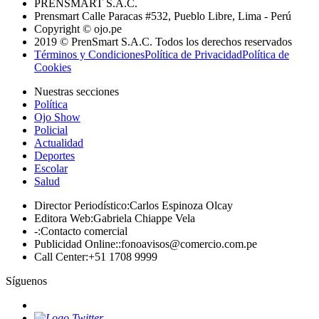
PRENSMART S.A.C.
Prensmart Calle Paracas #532, Pueblo Libre, Lima - Perú
Copyright © ojo.pe
2019 © PrenSmart S.A.C. Todos los derechos reservados
Términos y Condiciones
Política de Privacidad
Política de
Cookies
Nuestras secciones
Política
Ojo Show
Policial
Actualidad
Deportes
Escolar
Salud
Director Periodístico
:
Carlos Espinoza Olcay
Editora Web
:
Gabriela Chiappe Vela
-
:
Contacto comercial
Publicidad Online:
:
fonoavisos@comercio.com.pe
Call Center
:
+51 1708 9999
Síguenos