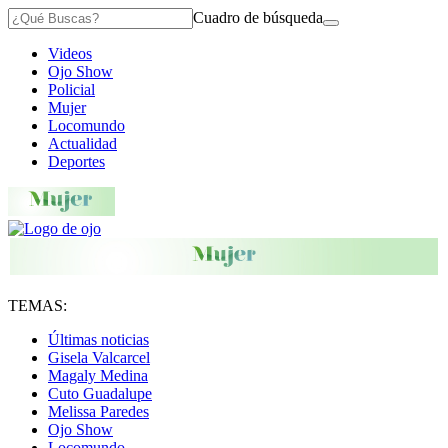
Cuadro de búsqueda
Videos
Ojo Show
Policial
Mujer
Locomundo
Actualidad
Deportes
TEMAS:
Últimas noticias
Gisela Valcarcel
Magaly Medina
Cuto Guadalupe
Melissa Paredes
Ojo Show
Locomundo