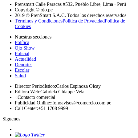
Prensmart Calle Paracas #532, Pueblo Libre, Lima - Perú
Copyright © ojo.pe
2019 © PrenSmart S.A.C. Todos los derechos reservados
Términos y Condiciones
Política de Privacidad
Política de
Cookies
Nuestras secciones
Política
Ojo Show
Policial
Actualidad
Deportes
Escolar
Salud
Director Periodístico
:
Carlos Espinoza Olcay
Editora Web
:
Gabriela Chiappe Vela
-
:
Contacto comercial
Publicidad Online:
:
fonoavisos@comercio.com.pe
Call Center
:
+51 1708 9999
Síguenos