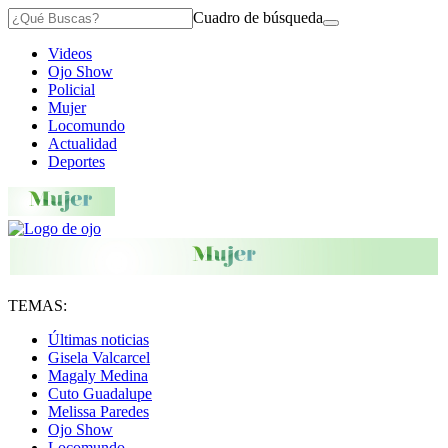
Cuadro de búsqueda
Videos
Ojo Show
Policial
Mujer
Locomundo
Actualidad
Deportes
TEMAS:
Últimas noticias
Gisela Valcarcel
Magaly Medina
Cuto Guadalupe
Melissa Paredes
Ojo Show
Locomundo