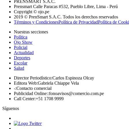
PRENSMART S.A.C.
Prensmart Calle Paracas #532, Pueblo Libre, Lima - Perú
Copyright © ojo.pe
2019 © PrenSmart S.A.C. Todos los derechos reservados
Términos y Condiciones
Política de Privacidad
Política de Cook
Nuestras secciones
Política
Ojo Show
Policial
Actualidad
Deportes
Escolar
Salud
Director Periodístico
:
Carlos Espinoza Olcay
Editora Web
:
Gabriela Chiappe Vela
-
:
Contacto comercial
Publicidad Online:
:
fonoavisos@comercio.com.pe
Call Center
:
+51 1708 9999
Síguenos