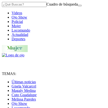
Cuadro de búsqueda
Videos
Ojo Show
Policial
Mujer
Locomundo
Actualidad
Deportes
TEMAS:
Últimas noticias
Gisela Valcarcel
Magaly Medina
Cuto Guadalupe
Melissa Paredes
Ojo Show
Locomundo