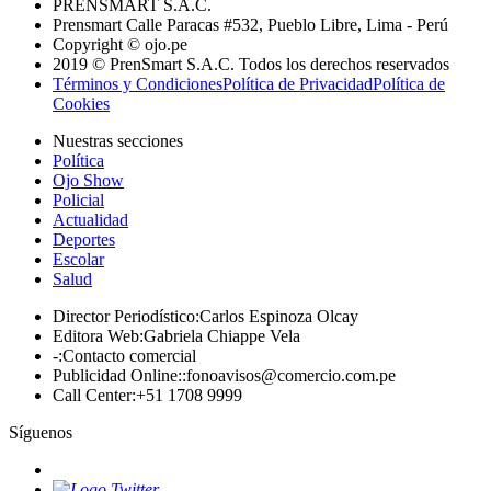
PRENSMART S.A.C.
Prensmart Calle Paracas #532, Pueblo Libre, Lima - Perú
Copyright © ojo.pe
2019 © PrenSmart S.A.C. Todos los derechos reservados
Términos y Condiciones
Política de Privacidad
Política de
Cookies
Nuestras secciones
Política
Ojo Show
Policial
Actualidad
Deportes
Escolar
Salud
Director Periodístico
:
Carlos Espinoza Olcay
Editora Web
:
Gabriela Chiappe Vela
-
:
Contacto comercial
Publicidad Online:
:
fonoavisos@comercio.com.pe
Call Center
:
+51 1708 9999
Síguenos