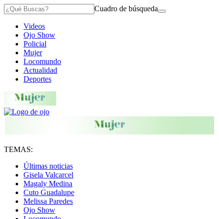
Cuadro de búsqueda
Videos
Ojo Show
Policial
Mujer
Locomundo
Actualidad
Deportes
TEMAS:
Últimas noticias
Gisela Valcarcel
Magaly Medina
Cuto Guadalupe
Melissa Paredes
Ojo Show
Locomundo