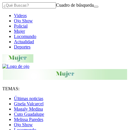
Cuadro de búsqueda
Videos
Ojo Show
Policial
Mujer
Locomundo
Actualidad
Deportes
TEMAS:
Últimas noticias
Gisela Valcarcel
Magaly Medina
Cuto Guadalupe
Melissa Paredes
Ojo Show
Locomundo