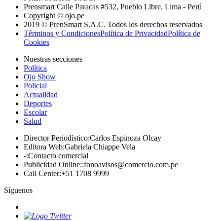
Prensmart Calle Paracas #532, Pueblo Libre, Lima - Perú
Copyright © ojo.pe
2019 © PrenSmart S.A.C. Todos los derechos reservados
Términos y Condiciones
Política de Privacidad
Política de
Cookies
Nuestras secciones
Política
Ojo Show
Policial
Actualidad
Deportes
Escolar
Salud
Director Periodístico
:
Carlos Espinoza Olcay
Editora Web
:
Gabriela Chiappe Vela
-
:
Contacto comercial
Publicidad Online:
:
fonoavisos@comercio.com.pe
Call Center
:
+51 1708 9999
Síguenos