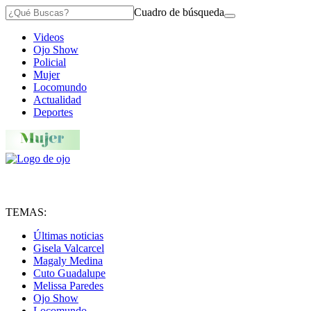
Cuadro de búsqueda
Videos
Ojo Show
Policial
Mujer
Locomundo
Actualidad
Deportes
TEMAS:
Últimas noticias
Gisela Valcarcel
Magaly Medina
Cuto Guadalupe
Melissa Paredes
Ojo Show
Locomundo