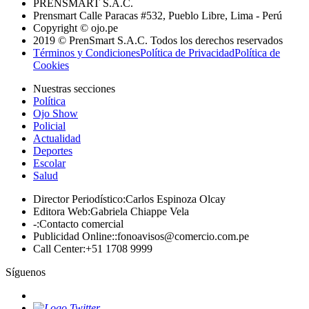
PRENSMART S.A.C.
Prensmart Calle Paracas #532, Pueblo Libre, Lima - Perú
Copyright © ojo.pe
2019 © PrenSmart S.A.C. Todos los derechos reservados
Términos y Condiciones
Política de Privacidad
Política de
Cookies
Nuestras secciones
Política
Ojo Show
Policial
Actualidad
Deportes
Escolar
Salud
Director Periodístico
:
Carlos Espinoza Olcay
Editora Web
:
Gabriela Chiappe Vela
-
:
Contacto comercial
Publicidad Online:
:
fonoavisos@comercio.com.pe
Call Center
:
+51 1708 9999
Síguenos