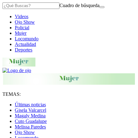
Cuadro de búsqueda
Videos
Ojo Show
Policial
Mujer
Locomundo
Actualidad
Deportes
TEMAS:
Últimas noticias
Gisela Valcarcel
Magaly Medina
Cuto Guadalupe
Melissa Paredes
Ojo Show
Locomundo