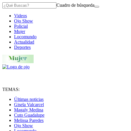
Cuadro de búsqueda
Videos
Ojo Show
Policial
Mujer
Locomundo
Actualidad
Deportes
TEMAS:
Últimas noticias
Gisela Valcarcel
Magaly Medina
Cuto Guadalupe
Melissa Paredes
Ojo Show
Locomundo