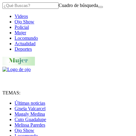
Cuadro de búsqueda
Videos
Ojo Show
Policial
Mujer
Locomundo
Actualidad
Deportes
TEMAS:
Últimas noticias
Gisela Valcarcel
Magaly Medina
Cuto Guadalupe
Melissa Paredes
Ojo Show
Locomundo