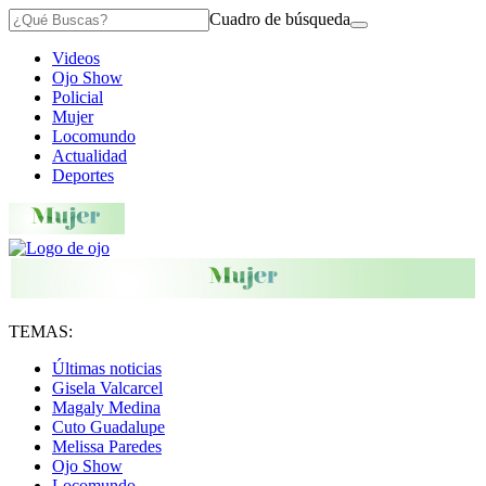
Cuadro de búsqueda
Videos
Ojo Show
Policial
Mujer
Locomundo
Actualidad
Deportes
TEMAS:
Últimas noticias
Gisela Valcarcel
Magaly Medina
Cuto Guadalupe
Melissa Paredes
Ojo Show
Locomundo