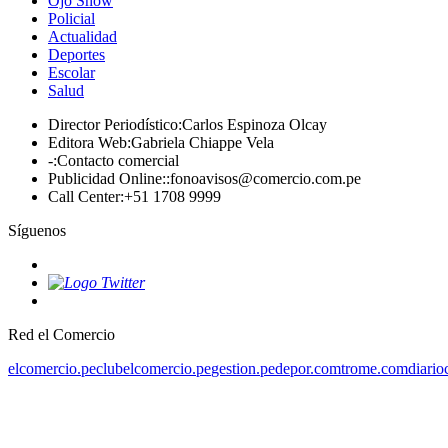
Ojo Show
Policial
Actualidad
Deportes
Escolar
Salud
Director Periodístico
:
Carlos Espinoza Olcay
Editora Web
:
Gabriela Chiappe Vela
-
:
Contacto comercial
Publicidad Online:
:
fonoavisos@comercio.com.pe
Call Center
:
+51 1708 9999
Síguenos
Red el Comercio
elcomercio.pe
clubelcomercio.pe
gestion.pe
depor.com
trome.com
diario