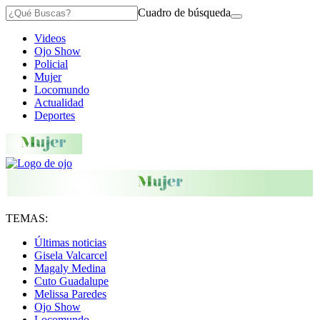
Cuadro de búsqueda
Videos
Ojo Show
Policial
Mujer
Locomundo
Actualidad
Deportes
TEMAS:
Últimas noticias
Gisela Valcarcel
Magaly Medina
Cuto Guadalupe
Melissa Paredes
Ojo Show
Locomundo