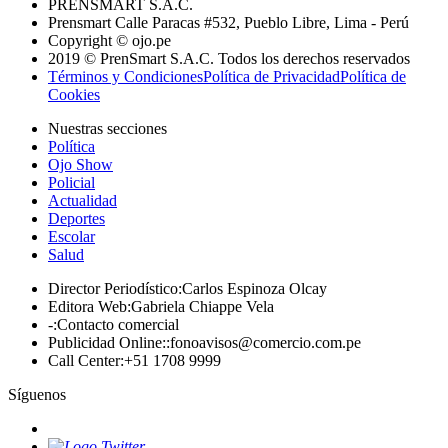
PRENSMART S.A.C.
Prensmart Calle Paracas #532, Pueblo Libre, Lima - Perú
Copyright © ojo.pe
2019 © PrenSmart S.A.C. Todos los derechos reservados
Términos y Condiciones
Política de Privacidad
Política de
Cookies
Nuestras secciones
Política
Ojo Show
Policial
Actualidad
Deportes
Escolar
Salud
Director Periodístico
:
Carlos Espinoza Olcay
Editora Web
:
Gabriela Chiappe Vela
-
:
Contacto comercial
Publicidad Online:
:
fonoavisos@comercio.com.pe
Call Center
:
+51 1708 9999
Síguenos