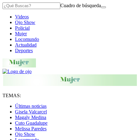
Cuadro de búsqueda
Videos
Ojo Show
Policial
Mujer
Locomundo
Actualidad
Deportes
TEMAS:
Últimas noticias
Gisela Valcarcel
Magaly Medina
Cuto Guadalupe
Melissa Paredes
Ojo Show
Locomundo