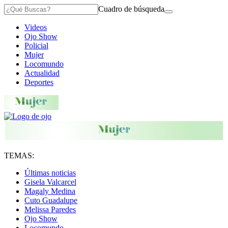
Cuadro de búsqueda
Videos
Ojo Show
Policial
Mujer
Locomundo
Actualidad
Deportes
TEMAS:
Últimas noticias
Gisela Valcarcel
Magaly Medina
Cuto Guadalupe
Melissa Paredes
Ojo Show
Locomundo