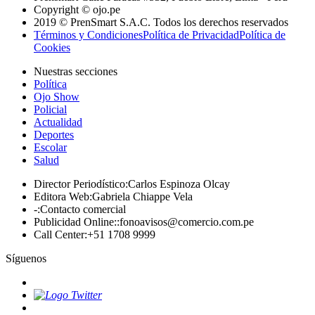
Copyright © ojo.pe
2019 © PrenSmart S.A.C. Todos los derechos reservados
Términos y Condiciones
Política de Privacidad
Política de
Cookies
Nuestras secciones
Política
Ojo Show
Policial
Actualidad
Deportes
Escolar
Salud
Director Periodístico
:
Carlos Espinoza Olcay
Editora Web
:
Gabriela Chiappe Vela
-
:
Contacto comercial
Publicidad Online:
:
fonoavisos@comercio.com.pe
Call Center
:
+51 1708 9999
Síguenos