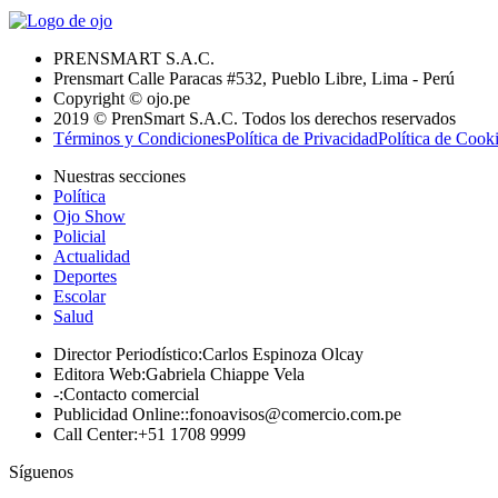
PRENSMART S.A.C.
Prensmart Calle Paracas #532, Pueblo Libre, Lima - Perú
Copyright © ojo.pe
2019 © PrenSmart S.A.C. Todos los derechos reservados
Términos y Condiciones
Política de Privacidad
Política de Cook
Nuestras secciones
Política
Ojo Show
Policial
Actualidad
Deportes
Escolar
Salud
Director Periodístico
:
Carlos Espinoza Olcay
Editora Web
:
Gabriela Chiappe Vela
-
:
Contacto comercial
Publicidad Online:
:
fonoavisos@comercio.com.pe
Call Center
:
+51 1708 9999
Síguenos