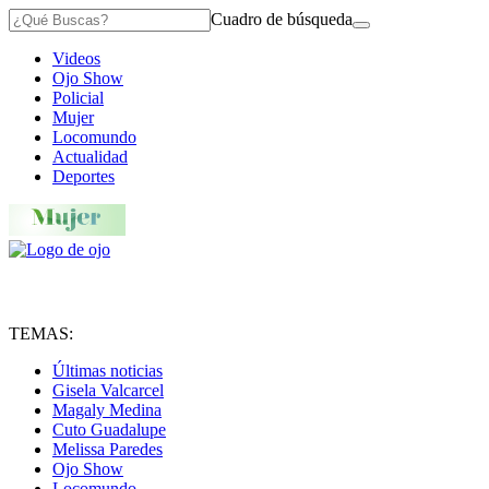
Cuadro de búsqueda
Videos
Ojo Show
Policial
Mujer
Locomundo
Actualidad
Deportes
TEMAS:
Últimas noticias
Gisela Valcarcel
Magaly Medina
Cuto Guadalupe
Melissa Paredes
Ojo Show
Locomundo