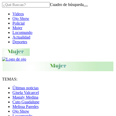
Cuadro de búsqueda
Videos
Ojo Show
Policial
Mujer
Locomundo
Actualidad
Deportes
TEMAS:
Últimas noticias
Gisela Valcarcel
Magaly Medina
Cuto Guadalupe
Melissa Paredes
Ojo Show
Locomundo