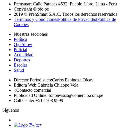
Prensmart Calle Paracas #532, Pueblo Libre, Lima - Perú
Copyright © ojo.pe
2019 © PrenSmart S.A.C. Todos los derechos reservados
Términos y Condiciones
Política de Privacidad
Política de
Cookies
Nuestras secciones
Política
Ojo Show
Policial
Actualidad
Deportes
Escolar
Salud
Director Periodístico
:
Carlos Espinoza Olcay
Editora Web
:
Gabriela Chiappe Vela
-
:
Contacto comercial
Publicidad Online:
:
fonoavisos@comercio.com.pe
Call Center
:
+51 1708 9999
Síguenos