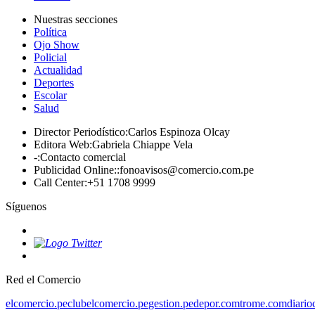
Nuestras secciones
Política
Ojo Show
Policial
Actualidad
Deportes
Escolar
Salud
Director Periodístico
:
Carlos Espinoza Olcay
Editora Web
:
Gabriela Chiappe Vela
-
:
Contacto comercial
Publicidad Online:
:
fonoavisos@comercio.com.pe
Call Center
:
+51 1708 9999
Síguenos
Red el Comercio
elcomercio.pe
clubelcomercio.pe
gestion.pe
depor.com
trome.com
diario