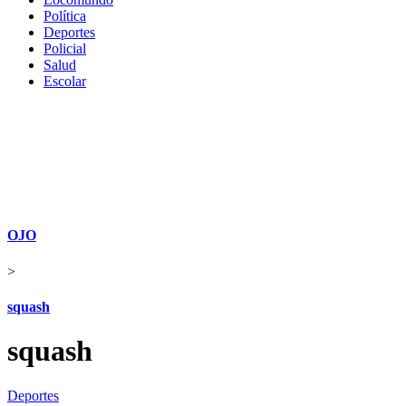
Política
Deportes
Policial
Salud
Escolar
OJO
>
squash
squash
Deportes