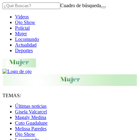
Cuadro de búsqueda
Videos
Ojo Show
Policial
Mujer
Locomundo
Actualidad
Deportes
TEMAS:
Últimas noticias
Gisela Valcarcel
Magaly Medina
Cuto Guadalupe
Melissa Paredes
Ojo Show
Locomundo