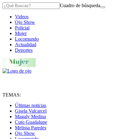
Cuadro de búsqueda
Videos
Ojo Show
Policial
Mujer
Locomundo
Actualidad
Deportes
TEMAS:
Últimas noticias
Gisela Valcarcel
Magaly Medina
Cuto Guadalupe
Melissa Paredes
Ojo Show
Locomundo