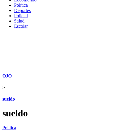
Política
Deportes
Policial
Salud
Escolar
OJO
>
sueldo
sueldo
Política