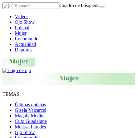
Cuadro de búsqueda
Videos
Ojo Show
Policial
Mujer
Locomundo
Actualidad
Deportes
TEMAS:
Últimas noticias
Gisela Valcarcel
Magaly Medina
Cuto Guadalupe
Melissa Paredes
Ojo Show
Locomundo