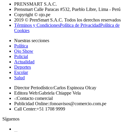
PRENSMART S.A.C.
Prensmart Calle Paracas #532, Pueblo Libre, Lima - Perú
Copyright © ojo.pe
2019 © PrenSmart S.A.C. Todos los derechos reservados
Términos y Condiciones
Política de Privacidad
Política de
Cookies
Nuestras secciones
Política
Ojo Show
Policial
Actualidad
Deportes
Escolar
Salud
Director Periodístico
:
Carlos Espinoza Olcay
Editora Web
:
Gabriela Chiappe Vela
-
:
Contacto comercial
Publicidad Online:
:
fonoavisos@comercio.com.pe
Call Center
:
+51 1708 9999
Síguenos