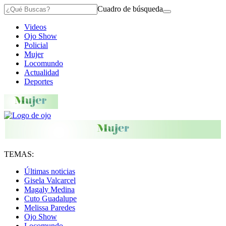
Cuadro de búsqueda
Videos
Ojo Show
Policial
Mujer
Locomundo
Actualidad
Deportes
TEMAS:
Últimas noticias
Gisela Valcarcel
Magaly Medina
Cuto Guadalupe
Melissa Paredes
Ojo Show
Locomundo