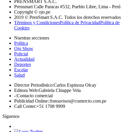
PRENSMART S.A.C.
Prensmart Calle Paracas #532, Pueblo Libre, Lima - Perú
Copyright © ojo.pe
2019 © PrenSmart S.A.C. Todos los derechos reservados
Términos y Condiciones
Política de Privacidad
Política de
Cookies
Nuestras secciones
Política
Ojo Show
Policial
Actualidad
Deportes
Escolar
Salud
Director Periodístico
:
Carlos Espinoza Olcay
Editora Web
:
Gabriela Chiappe Vela
-
:
Contacto comercial
Publicidad Online:
:
fonoavisos@comercio.com.pe
Call Center
:
+51 1708 9999
Síguenos