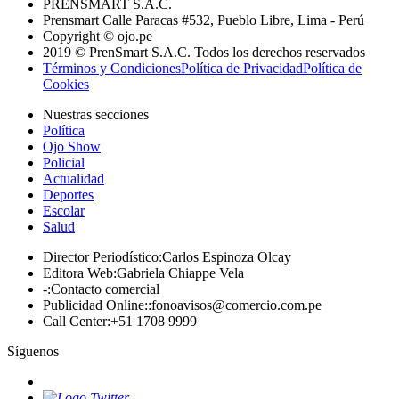
PRENSMART S.A.C.
Prensmart Calle Paracas #532, Pueblo Libre, Lima - Perú
Copyright © ojo.pe
2019 © PrenSmart S.A.C. Todos los derechos reservados
Términos y Condiciones
Política de Privacidad
Política de
Cookies
Nuestras secciones
Política
Ojo Show
Policial
Actualidad
Deportes
Escolar
Salud
Director Periodístico
:
Carlos Espinoza Olcay
Editora Web
:
Gabriela Chiappe Vela
-
:
Contacto comercial
Publicidad Online:
:
fonoavisos@comercio.com.pe
Call Center
:
+51 1708 9999
Síguenos